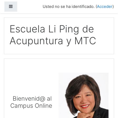
Salta al contenido principal
Panel lateral
Usted no se ha identificado. (
Acceder
)
Escuela Li Ping de
Acupuntura y MTC
Bienvenid@ al
Campus Online