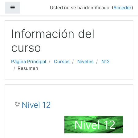
Salta al contenido principal
Panel lateral
Usted no se ha identificado. (
Acceder
)
Información del
curso
Página Principal
Cursos
Niveles
N12
Resumen
Nivel 12